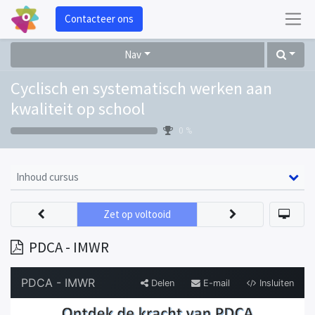
Contacteer ons
Nav
Cyclisch en systematisch werken aan
kwaliteit op school
0 %
Inhoud cursus
Zet op voltooid
PDCA - IMWR