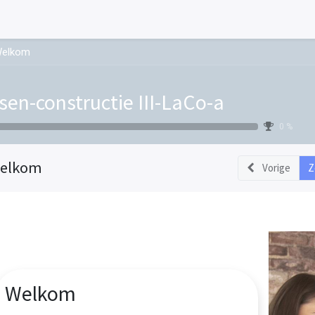
elkom
sen-constructie III-LaCo-a
0 %
elkom
Vorige
Z
Welkom