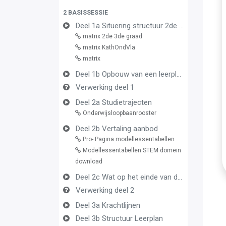
2 BASISSESSIE
Deel 1a Situering structuur 2de en 3de graad
matrix 2de 3de graad
matrix KathOndVla
matrix
Deel 1b Opbouw van een leerplan vormingsconcept
Verwerking deel 1
Deel 2a Studietrajecten
Onderwijsloopbaanrooster
Deel 2b Vertaling aanbod
Pro- Pagina modellessentabellen
Modellessentabellen STEM domein
download
Deel 2c Wat op het einde van de graad
Verwerking deel 2
Deel 3a Krachtlijnen
Deel 3b Structuur Leerplan