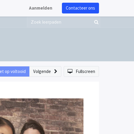
Aanmelden
Contacteer ons
et op voltooid
Volgende
Fullscreen