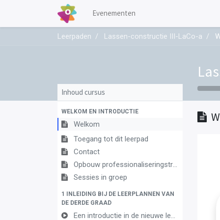
Evenementen
Leerpaden
Lassen-constructie III-LaCo-a
W
Las
Inhoud cursus
WELKOM EN INTRODUCTIE
W
Welkom
Toegang tot dit leerpad
Contact
Opbouw professionaliseringstraject
Sessies in groep
1 INLEIDING BIJ DE LEERPLANNEN VAN
DE DERDE GRAAD
Een introductie in de nieuwe leerplannen van de derde graad