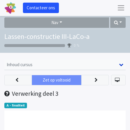
Contacteer ons
Nav
Lassen-constructie III-LaCo-a
0 %
Inhoud cursus
Zet op voltooid
Verwerking deel 3
A - finaliteit