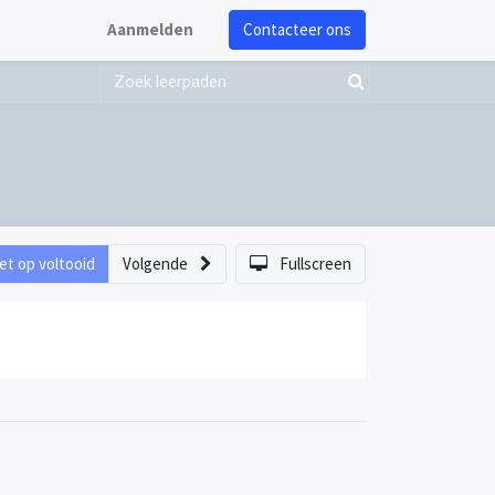
Aanmelden
Contacteer ons
et op voltooid
Volgende
Fullscreen