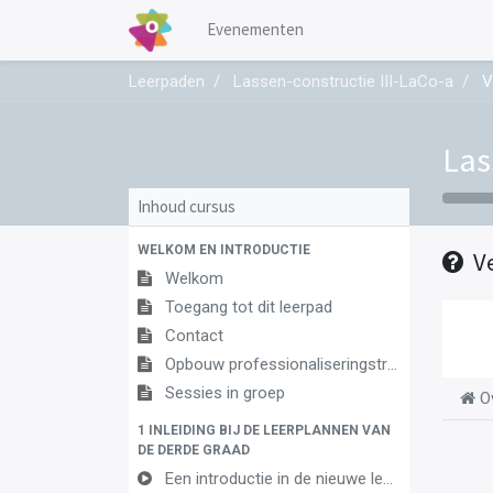
Evenementen
Leerpaden
Lassen-constructie III-LaCo-a
V
Las
Inhoud cursus
WELKOM EN INTRODUCTIE
V
Welkom
Toegang tot dit leerpad
Contact
Opbouw professionaliseringstraject
Sessies in groep
O
1 INLEIDING BIJ DE LEERPLANNEN VAN
DE DERDE GRAAD
Een introductie in de nieuwe leerplannen van de derde graad