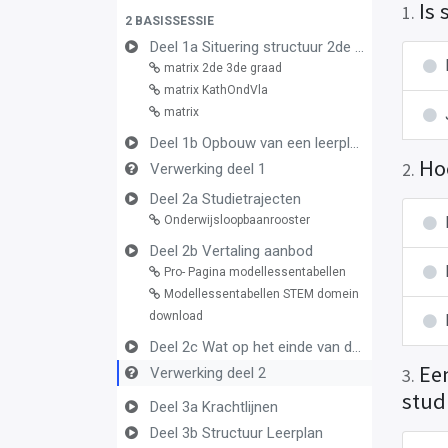
Is 
1
.
2 BASISSESSIE
Deel 1a Situering structuur 2de en 3de graad
matrix 2de 3de graad
matrix KathOndVla
matrix
Deel 1b Opbouw van een leerplan vormingsconcept
Ho
2
.
Verwerking deel 1
Deel 2a Studietrajecten
Onderwijsloopbaanrooster
Deel 2b Vertaling aanbod
Pro- Pagina modellessentabellen
Modellessentabellen STEM domein
download
Deel 2c Wat op het einde van de graad
Ee
Verwerking deel 2
3
.
stud
Deel 3a Krachtlijnen
Deel 3b Structuur Leerplan