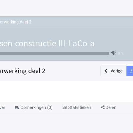
erwerking deel 2
sen-constructie III-LaCo-a
0 %
erwerking deel 2
Vorige
Z
ver
Opmerkingen (
0
)
Statistieken
Delen