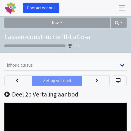
Contacteer ons
Nav
Lassen-constructie III-LaCo-a
0 %
Inhoud cursus
Zet op voltooid
Deel 2b Vertaling aanbod