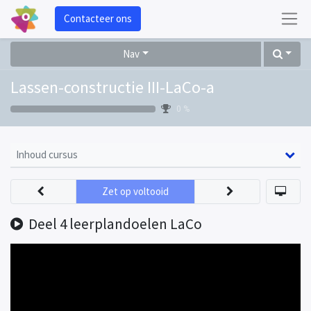
Contacteer ons
Nav
Lassen-constructie III-LaCo-a
0 %
Inhoud cursus
Zet op voltooid
Deel 4 leerplandoelen LaCo