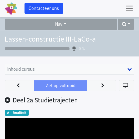
Contacteer ons
Nav
Lassen-constructie III-LaCo-a
0 %
Inhoud cursus
Zet op voltooid
Deel 2a Studietrajecten
A - finaliteit