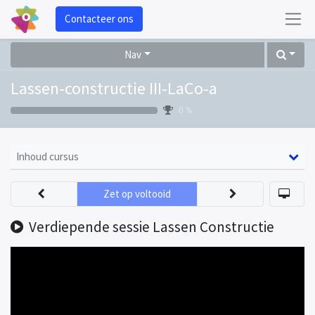
Contacteer ons
Nav
Lassen-constructie III-LaCo-a
0 %
Inhoud cursus
Zet op voltooid
Verdiepende sessie Lassen Constructie