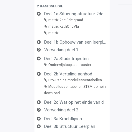
2 BASISSESSIE
Deel 1a Situering structuur 2de en 3de graad
matrix 2de 3de graad
matrix KathOndVla
matrix
Deel 1b Opbouw van een leerplan vormingsconcept
Verwerking deel 1
Deel 2a Studietrajecten
Onderwijsloopbaanrooster
Deel 2b Vertaling aanbod
Pro- Pagina modellessentabellen
Modellessentabellen STEM domein
download
Deel 2c Wat op het einde van de graad
Verwerking deel 2
Deel 3a Krachtlijnen
Deel 3b Structuur Leerplan