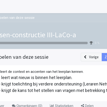
oelen van deze sessie
sen-constructie III-LaCo-a
0 %
oelen van deze sessie
Vorige
Z
 leert de context en accenten van het leerplan kennen.
 leert wat nieuw is binnen het leerplan.
e krijgt toelichting bij verdere ondersteuning (Leraren Net
e krijgt de kans tot het stellen van vragen met betrekking 
ver
Opmerkingen (
0
)
Statistieken
Delen