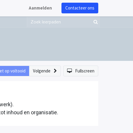
Aanmelden
Contacteer ons
et op voltooid
Volgende
Fullscreen
werk).
tot inhoud en organisatie.