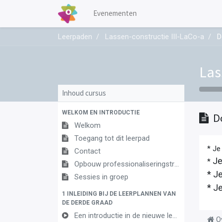
Evenementen
Leerpaden
Lassen-constructie III-LaCo-a
D
Las
Inhoud cursus
WELKOM EN INTRODUCTIE
D
Welkom
Toegang tot dit leerpad
* Je
Contact
Je
*
Opbouw professionaliseringstraject
* J
Sessies in groep
* J
1 INLEIDING BIJ DE LEERPLANNEN VAN
DE DERDE GRAAD
Een introductie in de nieuwe leerplannen van de derde graad
O