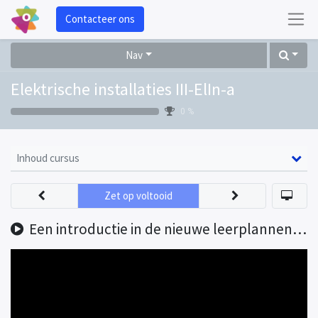
Contacteer ons
Nav
Elektrische installaties III-ElIn-a
0 %
Inhoud cursus
Zet op voltooid
Een introductie in de nieuwe leerplannen van de derde graad