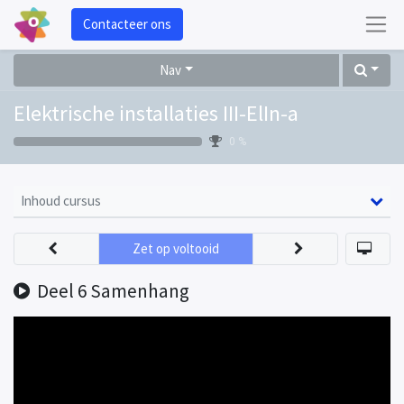
Contacteer ons
Nav
Elektrische installaties III-ElIn-a
0 %
Inhoud cursus
Zet op voltooid
Deel 6 Samenhang