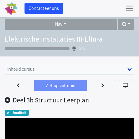
Contacteer ons
Nav
Elektrische installaties III-ElIn-a
0 %
Inhoud cursus
Zet op voltooid
Deel 3b Structuur Leerplan
A - finaliteit