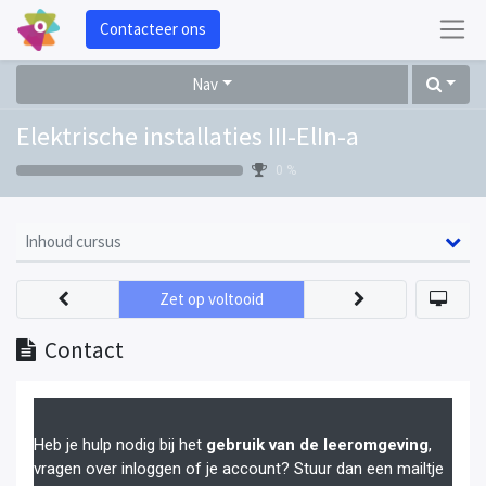
Contacteer ons
Nav
Elektrische installaties III-ElIn-a
0 %
Inhoud cursus
Zet op voltooid
Contact
Heb je hulp nodig bij het
gebruik van de leeromgeving
,
vragen over inloggen of je account? Stuur dan een mailtje