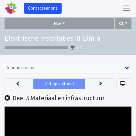
Contacteer ons
Nav
Elektrische installaties III-ElIn-a
0 %
Inhoud cursus
Zet op voltooid
Deel 5 Materiaal en infrastructuur