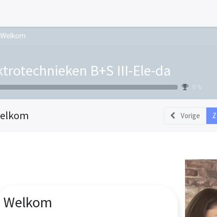
Welkom
ktrotechnieken B+S III-Ele-da
0 %
elkom
Vorige
Z
Welkom