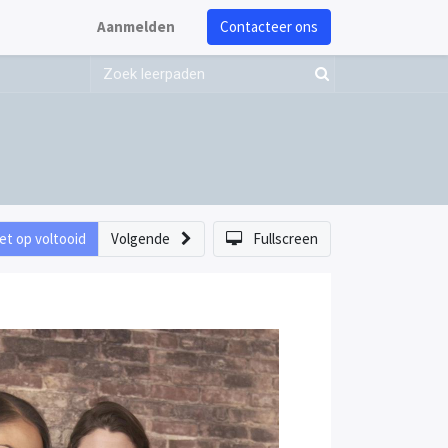
Aanmelden
Contacteer ons
et op voltooid
Volgende
Fullscreen