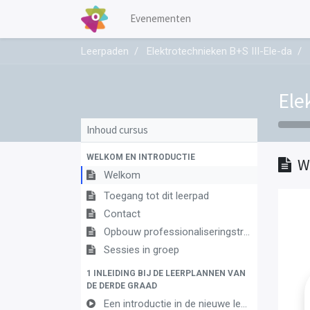
Evenementen
Leerpaden
Elektrotechnieken B+S III-Ele-da
Ele
Inhoud cursus
WELKOM EN INTRODUCTIE
W
Welkom
Toegang tot dit leerpad
Contact
Opbouw professionaliseringstraject
Sessies in groep
1 INLEIDING BIJ DE LEERPLANNEN VAN
DE DERDE GRAAD
Een introductie in de nieuwe leerplannen van de derde graad