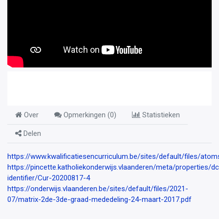
Over
Opmerkingen (
0
)
Statistieken
Delen
https://www.kwalificatiesencurriculum.be/sites/default/files/ato
https://pincette.katholiekonderwijs.vlaanderen/meta/properties/dc
identifier/Cur-20200817-4
https://onderwijs.vlaanderen.be/sites/default/files/2021-
07/matrix-2de-3de-graad-mededeling-24-maart-2017.pdf