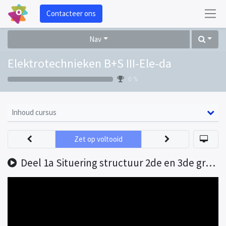
Contacteer ons
Nav
Elektrotechnieken B+S III-Ele-da
0 %
Inhoud cursus
Zet op voltooid
Deel 1a Situering structuur 2de en 3de graad