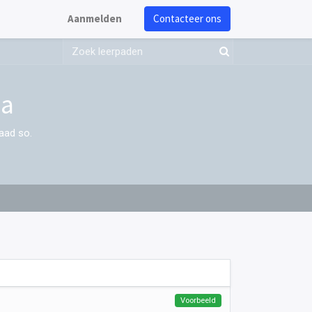
Aanmelden
Contacteer ons
da
aad so.
Voorbeeld