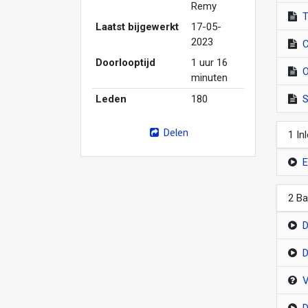
Remy
T
Laatst bijgewerkt
17-05-
2023
C
Doorlooptijd
1 uur 16
O
minuten
Leden
180
S
Delen
1 In
E
2 Ba
D
D
V
D