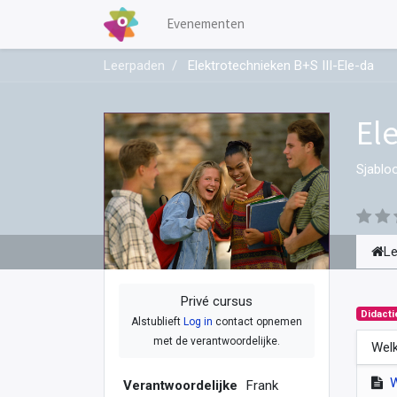
Evenementen
Leerpaden
Elektrotechnieken B+S III-Ele-da
El
Sjablo
L
Privé cursus
Didacti
Alstublieft
Log in
contact opnemen
met de verantwoordelijke.
Welk
Verantwoordelijke
Frank