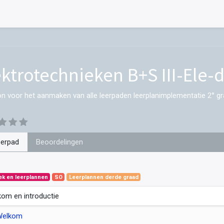
ektrotechnieken B+S III-Ele-
on voor het aanmaken van alle leerpaden leerplanimplementatie 2° gr
eerpad
Beoordelingen
ek en leerplannen
SO
Leerplannen derde graad
om en introductie
Welkom