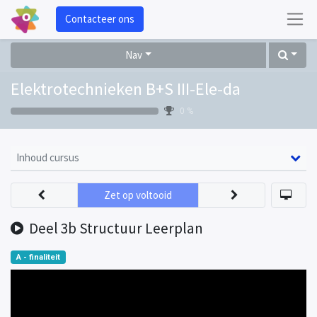
Contacteer ons
Nav
Elektrotechnieken B+S III-Ele-da
0 %
Inhoud cursus
Zet op voltooid
Deel 3b Structuur Leerplan
A - finaliteit