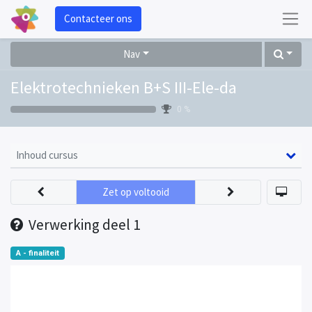
Contacteer ons
Nav
Elektrotechnieken B+S III-Ele-da
0 %
Inhoud cursus
Zet op voltooid
Verwerking deel 1
A - finaliteit