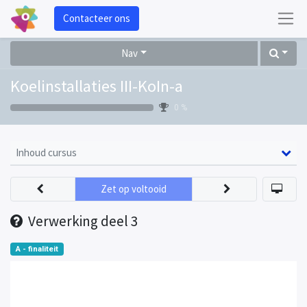
Contacteer ons
Nav
Koelinstallaties III-KoIn-a
0 %
Inhoud cursus
Zet op voltooid
Verwerking deel 3
A - finaliteit