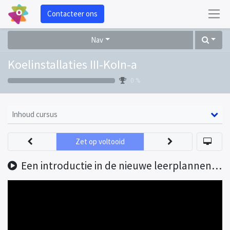
Contacteer ons
Nav
Koelinstallaties III-KoIn-a
0 %
Inhoud cursus
Zet op voltooid
Een introductie in de nieuwe leerplannen van de derde graad