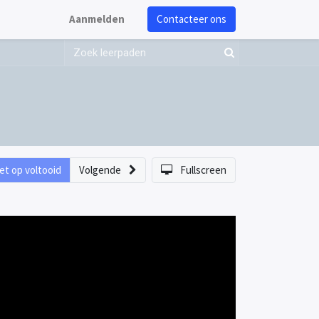
Aanmelden
Contacteer ons
et op voltooid
Volgende
Fullscreen