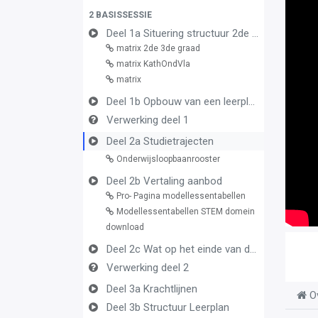
2 BASISSESSIE
Deel 1a Situering structuur 2de en 3de graad
matrix 2de 3de graad
matrix KathOndVla
matrix
Deel 1b Opbouw van een leerplan vormingsconcept
Verwerking deel 1
Deel 2a Studietrajecten
Onderwijsloopbaanrooster
Deel 2b Vertaling aanbod
Pro- Pagina modellessentabellen
Modellessentabellen STEM domein
download
Deel 2c Wat op het einde van de graad
Verwerking deel 2
Deel 3a Krachtlijnen
O
Deel 3b Structuur Leerplan