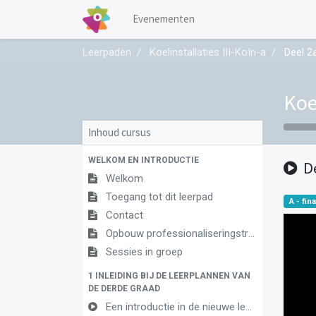
Evenementen
Leerpaden
Koelinstallaties III-KoIn-a
Deel 2
Koe
Inhoud cursus
WELKOM EN INTRODUCTIE
D
Welkom
Toegang tot dit leerpad
A - fina
Contact
Opbouw professionaliseringstraject
Sessies in groep
1 INLEIDING BIJ DE LEERPLANNEN VAN
DE DERDE GRAAD
Een introductie in de nieuwe leerplannen van de derde graad