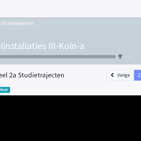
a Studietrajecten
linstallaties III-KoIn-a
0 %
eel 2a Studietrajecten
Vorige
Z
liteit