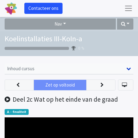
Contacteer ons
Nav
Koelinstallaties III-KoIn-a
0 %
Inhoud cursus
Zet op voltooid
Deel 2c Wat op het einde van de graad
A - finaliteit