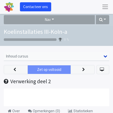
Contacteer ons
Nav
Koelinstallaties III-KoIn-a
0 %
Inhoud cursus
Zet op voltooid
Verwerking deel 2
Over
Opmerkingen (
0
)
Statistieken