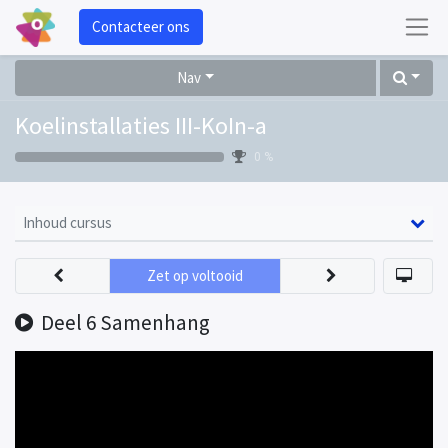
Contacteer ons
Nav
Koelinstallaties III-KoIn-a
0 %
Inhoud cursus
Zet op voltooid
Deel 6 Samenhang