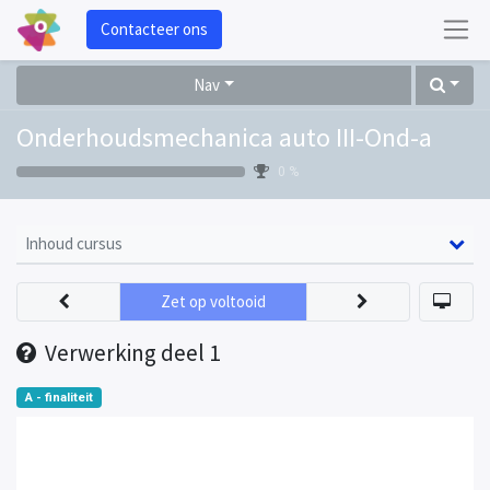
Contacteer ons
Nav
Onderhoudsmechanica auto III-Ond-a
0 %
Inhoud cursus
Zet op voltooid
Verwerking deel 1
A - finaliteit