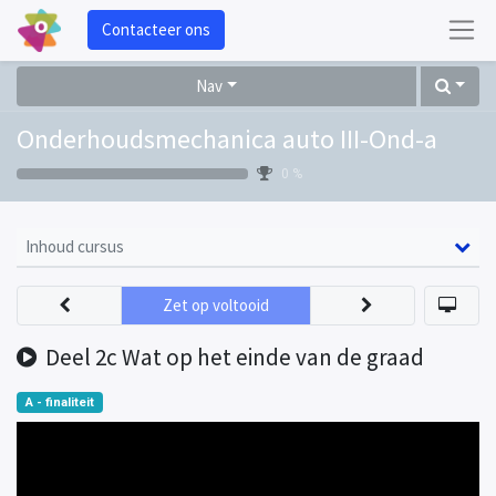
Contacteer ons
Nav
Onderhoudsmechanica auto III-Ond-a
0 %
Inhoud cursus
Zet op voltooid
Deel 2c Wat op het einde van de graad
A - finaliteit