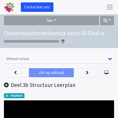
Contacteer ons
Nav
Onderhoudsmechanica auto III-Ond-a
0 %
Inhoud cursus
Zet op voltooid
Deel 3b Structuur Leerplan
A - finaliteit