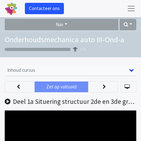
Contacteer ons
Nav
Onderhoudsmechanica auto III-Ond-a
0 %
Inhoud cursus
Zet op voltooid
Deel 1a Situering structuur 2de en 3de graad