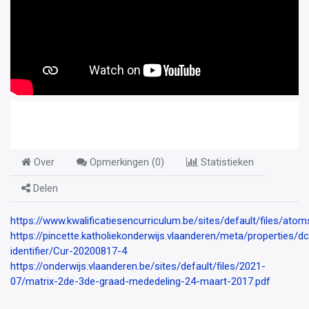
Over
Opmerkingen (
0
)
Statistieken
Delen
https://www.kwalificatiesencurriculum.be/sites/default/files/ato
https://pincette.katholiekonderwijs.vlaanderen/meta/properties/dc
identifier/Cur-20200817-4
https://onderwijs.vlaanderen.be/sites/default/files/2021-
07/matrix-2de-3de-graad-mededeling-24-maart-2017.pdf