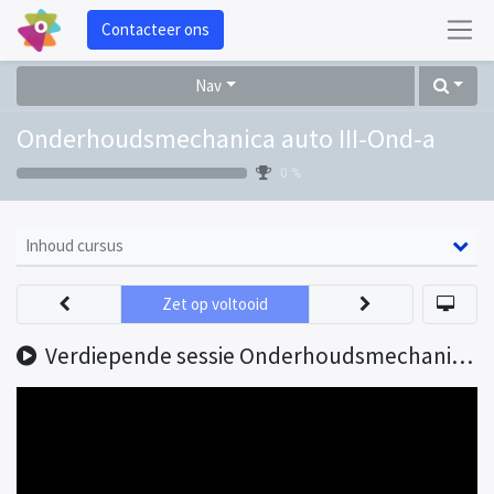
Contacteer ons
Nav
Onderhoudsmechanica auto III-Ond-a
0 %
Inhoud cursus
Zet op voltooid
Verdiepende sessie Onderhoudsmechanica Auto