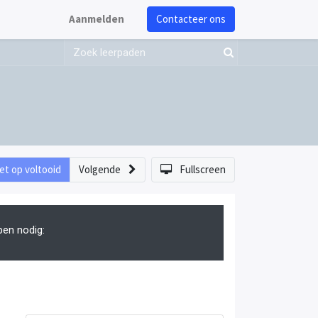
Aanmelden
Contacteer ons
et op voltooid
Volgende
Fullscreen
pen nodig: