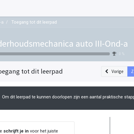
-a
Toegang tot dit leerpad
erhoudsmechanica auto III-Ond-a
0 %
oegang tot dit leerpad
Vorige
Z
Om dit leerpad te kunnen doorlopen zijn een aantal praktische stap
Je
schrijft je in
voor het juiste