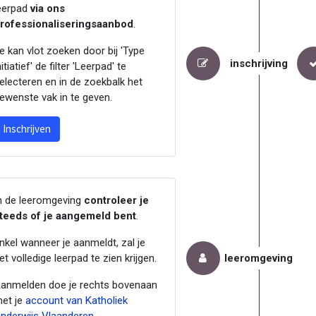
eerpad
via ons
rofessionaliseringsaanbod
.
e kan vlot zoeken door bij 'Type
inschrijving
nitiatief' de filter 'Leerpad' te
electeren en in de zoekbalk het
ewenste vak in te geven.
Inschrijven
n de leeromgeving
controleer je
teeds of je aangemeld bent
.
nkel wanneer je aanmeldt, zal je
et volledige leerpad te zien krijgen.
leeromgeving
anmelden doe je rechts bovenaan
et je
account van Katholiek
nderwijs Vlaanderen
.