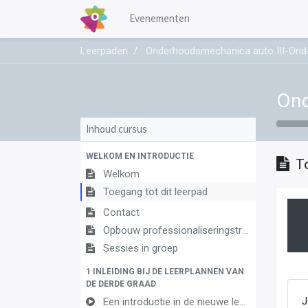
Evenementen
Leerpaden
Onderhoudsmechanica auto III-Ond
Ond
Inhoud cursus
WELKOM EN INTRODUCTIE
T
Welkom
Toegang tot dit leerpad
Contact
Opbouw professionaliseringstraject
Sessies in groep
1 INLEIDING BIJ DE LEERPLANNEN VAN
DE DERDE GRAAD
Een introductie in de nieuwe leerplannen van de derde graad