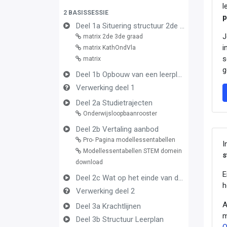
l
2 BASISSESSIE
p
Deel 1a Situering structuur 2de en 3de graad
J
matrix 2de 3de graad
i
matrix KathOndVla
s
matrix
g
Deel 1b Opbouw van een leerplan vormingsconcept
Verwerking deel 1
Deel 2a Studietrajecten
Onderwijsloopbaanrooster
Deel 2b Vertaling aanbod
Pro- Pagina modellessentabellen
I
Modellessentabellen STEM domein
s
download
E
Deel 2c Wat op het einde van de graad
h
Verwerking deel 2
A
Deel 3a Krachtlijnen
m
Deel 3b Structuur Leerplan
O