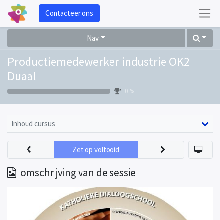
Contacteer ons
Nav
Productiemedewerker industrie OK2
Duaal
0 %
Inhoud cursus
Zet op voltooid
omschrijving van de sessie