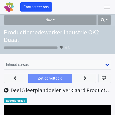
Contacteer ons
Nav
Productiemedewerker industrie OK2
Duaal
0 %
Inhoud cursus
Zet op voltooid
Deel 5 leerplandoelen verklaard Productiemedewerker OK2 1
tweede graad