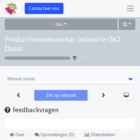
Contacteer ons
Nav
Productiemedewerker industrie OK2
Duaal
0 %
Inhoud cursus
Zet op voltooid
feedbackvragen
Over
Opmerkingen (
0
)
Statistieken