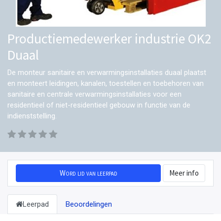
Productiemedewerker industrie OK2
Duaal
De monteur sanitaire en verwarmingsinstallaties duaal plaatst
en monteert leidingen, kanalen, toestellen en toebehoren van
sanitaire en centrale verwarmingsinstallaties voor een
residentieel of niet-residentieel gebouw in functie van de
indienststelling.
Word lid van leerpad
Meer info
Leerpad
Beoordelingen