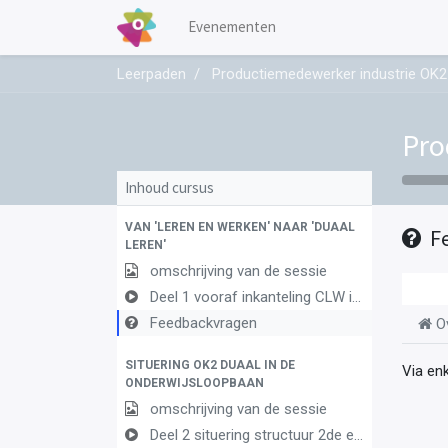
Evenementen
Leerpaden
Productiemedewerker industrie OK2
Pro
Inhoud cursus
VAN 'LEREN EN WERKEN' NAAR 'DUAAL
F
LEREN'
omschrijving van de sessie
Deel 1 vooraf inkanteling CLW in duaal leren 1
Feedbackvragen
O
SITUERING OK2 DUAAL IN DE
Via en
ONDERWIJSLOOPBAAN
omschrijving van de sessie
Deel 2 situering structuur 2de en 3de graad AF