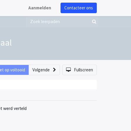
Aanmelden
Contacteer ons
aal
et op voltooid
Volgende
Fullscreen
t werd verteld