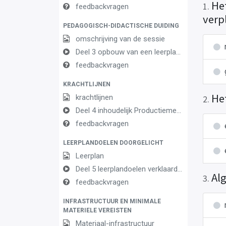
He
1
.
feedbackvragen
verp
PEDAGOGISCH-DIDACTISCHE DUIDING
omschrijving van de sessie
Deel 3 opbouw van een leerplan vormingsconcept
feedbackvragen
KRACHTLIJNEN
He
krachtlijnen
2
.
Deel 4 inhoudelijk Productiemedewerker OK2
feedbackvragen
LEERPLANDOELEN DOORGELICHT
Leerplan
Deel 5 leerplandoelen verklaard Productiemedewerker OK2 1
Al
3
.
feedbackvragen
INFRASTRUCTUUR EN MINIMALE
MATERIELE VEREISTEN
Materiaal-infrastructuur