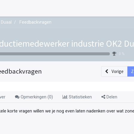
 Duaal
Feedbackvragen
ductiemedewerker industrie OK2 Du
0 %
eedbackvragen
Vorige
Z
ver
Opmerkingen (
0
)
Statistieken
Delen
kele korte vragen willen we je nog even laten nadenken over wat zone