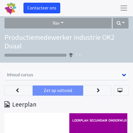
Contacteer ons
Nav
Productiemedewerker industrie OK2
Duaal
0 %
Inhoud cursus
Zet op voltooid
Leerplan