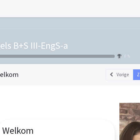
els B+S III-EngS-a
0 %
elkom
Vorige
Z
Welkom