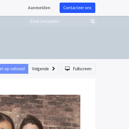
Aanmelden
Contacteer ons
et op voltooid
Volgende
Fullscreen