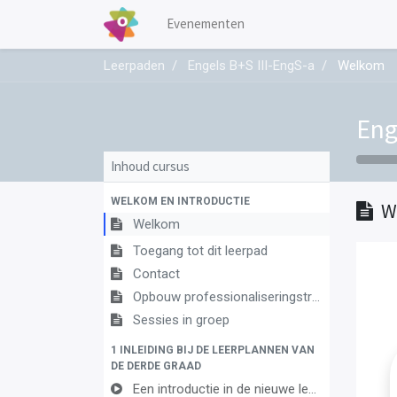
Evenementen
Leerpaden
Engels B+S III-EngS-a
Welkom
Eng
Inhoud cursus
WELKOM EN INTRODUCTIE
W
Welkom
Toegang tot dit leerpad
Contact
Opbouw professionaliseringstraject
Sessies in groep
1 INLEIDING BIJ DE LEERPLANNEN VAN
DE DERDE GRAAD
Een introductie in de nieuwe leerplannen van de derde graad