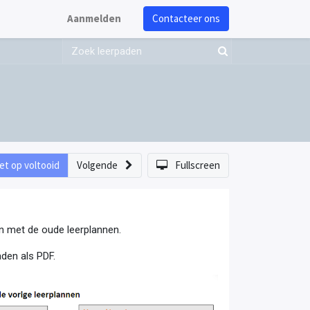
Aanmelden
Contacteer ons
et op voltooid
Volgende
Fullscreen
len met de oude leerplannen.
den als PDF.