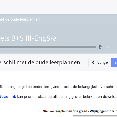
met de oude leerplannen
els B+S III-EngS-a
0 %
erschil met de oude leerplannen
Vorige
Z
fbeelding die je hieronder terugvindt, toont de belangrijkste verschil
deze link
kan je onderstaande afbeelding groter bekijken en downloa