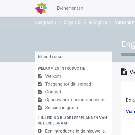
Evenementen
Leerpaden
Engels B+S III-EngS-a
Verschil 
Eng
Inhoud cursus
WELKOM EN INTRODUCTIE
V
Welkom
Toegang tot dit leerpad
Contact
Opbouw professionaliseringstraject
De a
Sessies in groep
Via 
1 INLEIDING BIJ DE LEERPLANNEN VAN
DE DERDE GRAAD
Een introductie in de nieuwe leerplannen van de derde graad