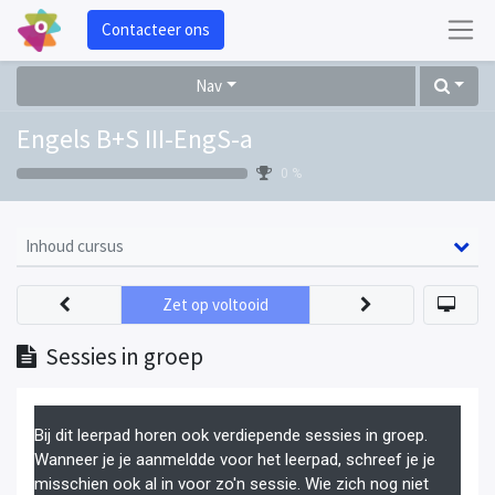
Contacteer ons
Nav
Engels B+S III-EngS-a
0 %
Inhoud cursus
Zet op voltooid
Sessies in groep
Bij dit leerpad horen ook verdiepende sessies in groep.
Wanneer je je aanmeldde voor het leerpad, schreef je je
misschien ook al in voor zo'n sessie. Wie zich nog niet