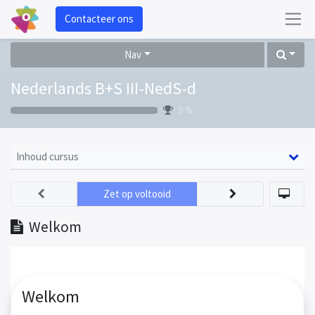
Contacteer ons
Nav
Nederlands B+S III-NedS-d
0 %
Inhoud cursus
Zet op voltooid
Welkom
Welkom