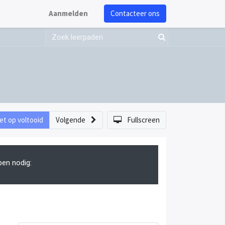
Aanmelden
Contacteer ons
et op voltooid
Volgende
Fullscreen
pen nodig: