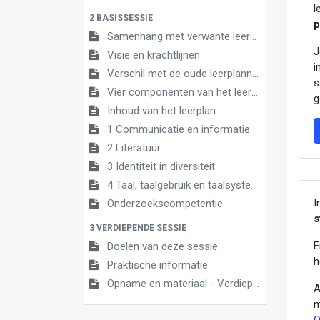
l
2 BASISSESSIE
p
Samenhang met verwante leerplannen
J
Visie en krachtlijnen
i
Verschil met de oude leerplannen
s
Vier componenten van het leerplan
g
Inhoud van het leerplan
1 Communicatie en informatie
2 Literatuur
3 Identiteit in diversiteit
4 Taal, taalgebruik en taalsysteem
I
Onderzoekscompetentie
s
3 VERDIEPENDE SESSIE
E
Doelen van deze sessie
h
Praktische informatie
Opname en materiaal - Verdiepende sessie 5 juni 2023
A
m
O