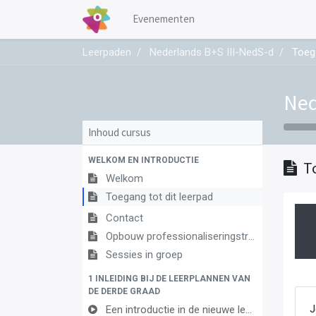
Evenementen
Leerpaden
Nederlands B+S III-NedS-d
Toega
Ned
Inhoud cursus
WELKOM EN INTRODUCTIE
T
Welkom
Toegang tot dit leerpad
Contact
Opbouw professionaliseringstraject
Sessies in groep
1 INLEIDING BIJ DE LEERPLANNEN VAN
DE DERDE GRAAD
Een introductie in de nieuwe leerplannen van de derde graad