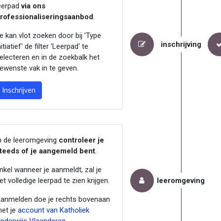
eerpad
via ons
rofessionaliseringsaanbod
.
e kan vlot zoeken door bij 'Type
inschrijving
nitiatief' de filter 'Leerpad' te
electeren en in de zoekbalk het
ewenste vak in te geven.
Inschrijven
n de leeromgeving
controleer je
teeds of je aangemeld bent
.
nkel wanneer je aanmeldt, zal je
et volledige leerpad te zien krijgen.
leeromgeving
anmelden doe je rechts bovenaan
et je
account van Katholiek
nderwijs Vlaanderen
.