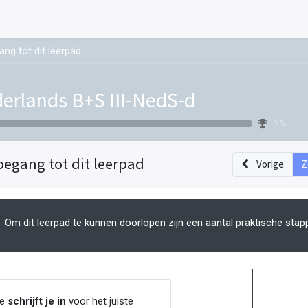
ng tot dit leerpad
erlands B+S III-NedS-d
0 %
oegang tot dit leerpad
Vorige
Z
Om dit leerpad te kunnen doorlopen zijn een aantal praktische stap
Je
schrijft je in
voor het juiste