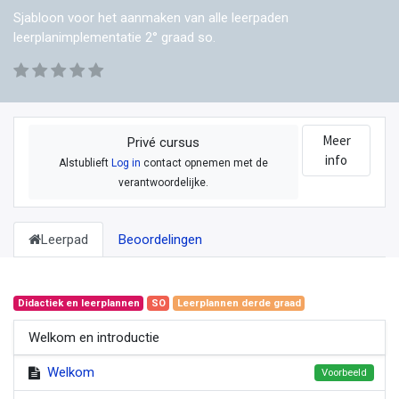
Sjabloon voor het aanmaken van alle leerpaden
leerplanimplementatie 2° graad so.
Meer
Privé cursus
info
Alstublieft
Log in
contact opnemen met de
verantwoordelijke.
Leerpad
Beoordelingen
Didactiek en leerplannen
SO
Leerplannen derde graad
Welkom en introductie
Welkom
Voorbeeld