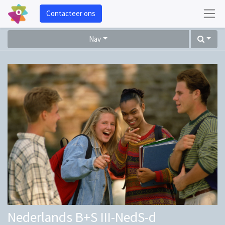
Contacteer ons
Nav
Nederlands B+S III-NedS-d