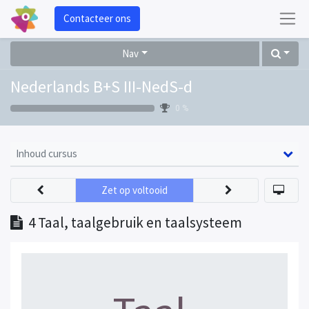
Contacteer ons
Nav
Nederlands B+S III-NedS-d
0 %
Inhoud cursus
Zet op voltooid
4 Taal, taalgebruik en taalsysteem