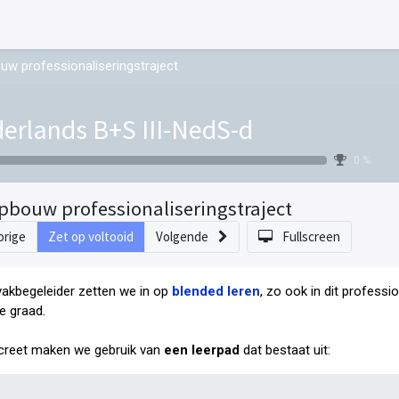
uw professionaliseringstraject
erlands B+S III-NedS-d
0 %
pbouw professionaliseringstraject
orige
Zet op voltooid
Volgende
Fullscreen
vakbegeleider zetten we in op
blended leren
, zo ook in dit professi
e graad
.
reet maken we gebruik van
een leerpad
dat bestaat uit: