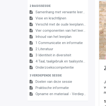
2 BASISSESSIE
Samenhang met verwante leerplannen
Visie en krachtlijnen
Verschil met de oude leerplannen
Vier componenten van het leerplan
Inhoud van het leerplan
1 Communicatie en informatie
2 Literatuur
3 Identiteit in diversiteit
4 Taal, taalgebruik en taalsysteem
Onderzoekscompetentie
3 VERDIEPENDE SESSIE
Doelen van deze sessie
J
v
Praktische informatie
m
Opname en materiaal - Verdiepende sessie 5 juni 2023
1