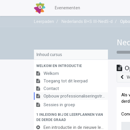
Evenementen
Leerpaden
Nederlands B+S III-NedS-d
Opbo
Ned
Inhoud cursus
WELKOM EN INTRODUCTIE
O
Welkom
V
Toegang tot dit leerpad
Contact
Als 
Opbouw professionaliseringstraject
derd
Sessies in groep
Conc
1 INLEIDING BIJ DE LEERPLANNEN VAN
DE DERDE GRAAD
Een introductie in de nieuwe leerplannen van de derde graad