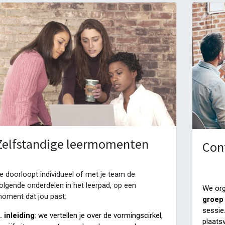
Zelfstandige leermomenten
Con
e doorloopt individueel of met je team de
olgende onderdelen in het leerpad, op een
We org
oment dat jou past:
groep
sessie
. inleiding
: we vertellen je over de vormingscirkel,
plaats