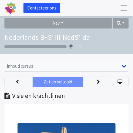
Contacteer ons
Nav
Nederlands B+S’ III-NedS’-da
0 %
Inhoud cursus
Zet op voltooid
Visie en krachtlijnen