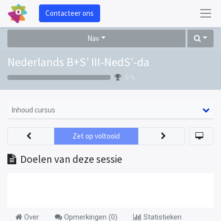
Contacteer ons
Nav
Nederlands B+S’ III-NedS’-da
0 %
Inhoud cursus
Zet op voltooid
Doelen van deze sessie
Over
Opmerkingen (
0
)
Statistieken