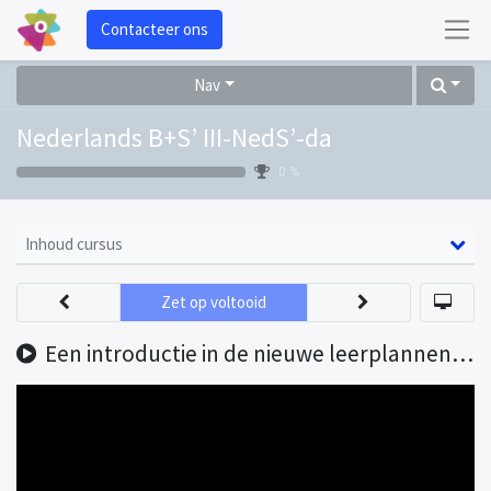
Contacteer ons
Nav
Nederlands B+S’ III-NedS’-da
0 %
Inhoud cursus
Zet op voltooid
Een introductie in de nieuwe leerplannen van de derde graad