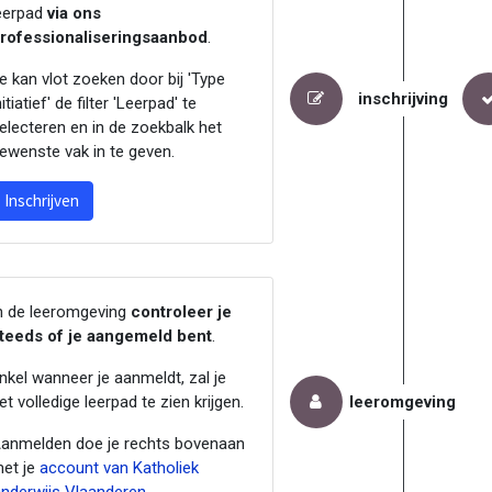
eerpad
via ons
rofessionaliseringsaanbod
.
e kan vlot zoeken door bij 'Type
inschrijving
nitiatief' de filter 'Leerpad' te
electeren en in de zoekbalk het
ewenste vak in te geven.
Inschrijven
n de leeromgeving
controleer je
teeds of je aangemeld bent
.
nkel wanneer je aanmeldt, zal je
et volledige leerpad te zien krijgen.
leeromgeving
anmelden doe je rechts bovenaan
et je
account van Katholiek
nderwijs Vlaanderen
.