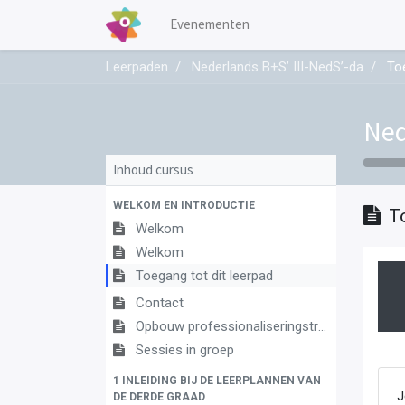
Evenementen
Leerpaden
Nederlands B+S’ III-NedS’-da
Toe
Ned
Inhoud cursus
WELKOM EN INTRODUCTIE
T
Welkom
Welkom
Toegang tot dit leerpad
Contact
Opbouw professionaliseringstraject
Sessies in groep
1 INLEIDING BIJ DE LEERPLANNEN VAN
DE DERDE GRAAD