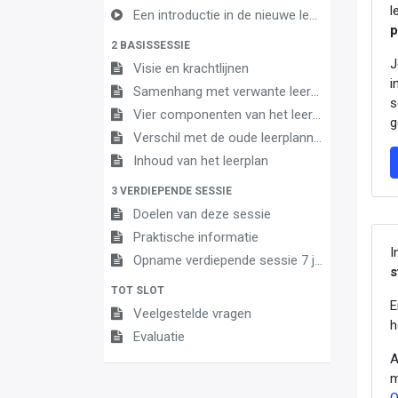
l
Een introductie in de nieuwe leerplannen van de derde graad
p
2 BASISSESSIE
J
Visie en krachtlijnen
i
Samenhang met verwante leerplannen
s
Vier componenten van het leerplan
g
Verschil met de oude leerplannen
Inhoud van het leerplan
3 VERDIEPENDE SESSIE
Doelen van deze sessie
Praktische informatie
I
Opname verdiepende sessie 7 juni 2023
s
TOT SLOT
E
Veelgestelde vragen
h
Evaluatie
A
m
O