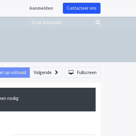
Aanmelden
Contacteer ons
et op voltooid
Volgende
Fullscreen
pen nodig: