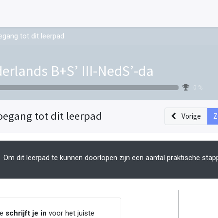
gang tot dit leerpad
erlands B+S’ III-NedS’-da
0 %
oegang tot dit leerpad
Vorige
Z
Om dit leerpad te kunnen doorlopen zijn een aantal praktische stap
Je
schrijft je in
voor het juiste