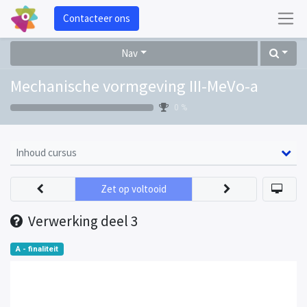
Contacteer ons
Nav
Mechanische vormgeving III-MeVo-a
0 %
Inhoud cursus
Zet op voltooid
Verwerking deel 3
A - finaliteit